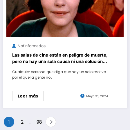
Notinformados
Las salas de cine están en peligro de muerte,
pero no hay una sola causa ni una solución
simple… Y quien lo afirme es solo un
Cualquier persona que diga que hay un solo motivo
cantamañanas
por el que la gente no…
Leer más
Mayo 31, 2024
Paginación
1
2
98
…