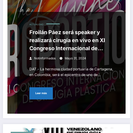
ACTUALIDAD
Froilán Páez será speaker y
realizará cirugía en vivo en XI
Congreso Internacional de
Cirugía Plástica ‘The Divine
Notinformados
Mayo 31, 2024
Proportion’ en Cartagena
DAT.- La hermosa ciudad portuaria de Cartagena,
en Colombia, será el epicentro de uno de…
Leer más