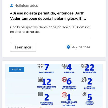
Notinformados
«Si eso no está permitido, entonces Darth
Vader tampoco debería hablar inglés». El
director de ‘Ghost in the Shell’ cree que
Con la perspectiva de los años, parece que 'Ghost in t
Scarlett Johansson fue una buena elección
he Shell: El alma de…
para protagonizar el remake
Leer más
Mayo 31, 2024
Noticias