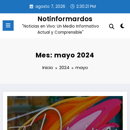
Saltar
agosto 7, 2026
2:30:22 PM
al
contenido
Notinformardos
"Noticias en Vivo: Un Medio Informativo
Actual y Comprensible"
Mes: mayo 2024
Inicio
2024
mayo