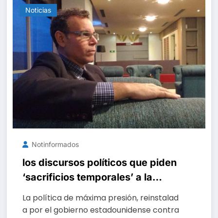
Noticias
Notinformados
los discursos políticos que piden
‘sacrificios temporales’ a la
población son meramente
La política de máxima presión, reinstalad
retóricos
a por el gobierno estadounidense contra