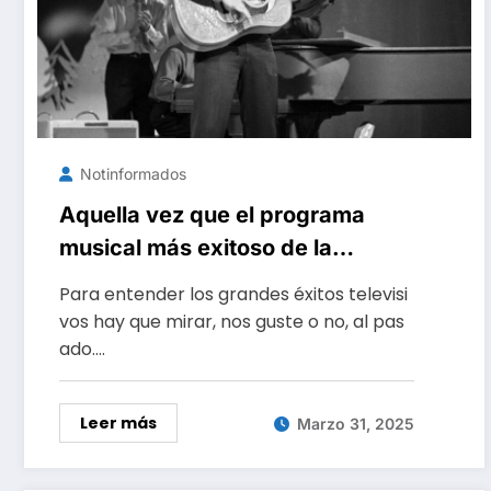
Notinformados
Aquella vez que el programa
musical más exitoso de la
televisión echó de su casting a
Para entender los grandes éxitos televisi
Elvis Presley
vos hay que mirar, nos guste o no, al pas
ado.…
Leer más
Marzo 31, 2025