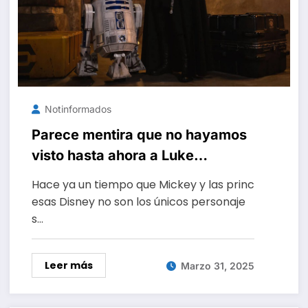
Notinformados
Parece mentira que no hayamos
visto hasta ahora a Luke
Skywalker en Disneyland, pero el
Hace ya un tiempo que Mickey y las princ
parque se toma muy en serio su
esas Disney no son los únicos personaje
cronología
s…
Leer más
Marzo 31, 2025