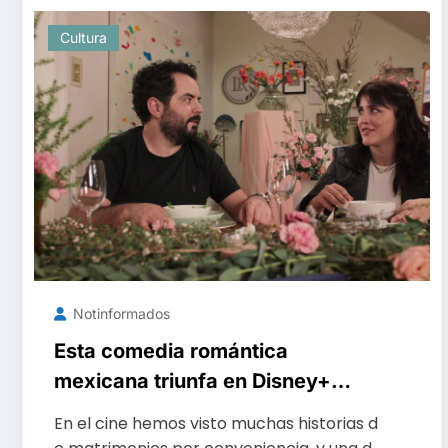
Cultura
Notinformados
Esta comedia romántica
mexicana triunfa en Disney+
dándole un giro al cliché de las
En el cine hemos visto muchas historias d
películas de bodas