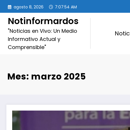
Saltar
agosto 8, 2026
7:07:56 AM
al
contenido
Notinformardos
"Noticias en Vivo: Un Medio
Notic
Informativo Actual y
Comprensible"
Mes: marzo 2025