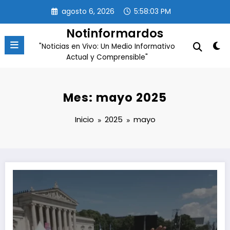
Saltar
agosto 6, 2026
5:58:04 PM
al
contenido
Notinformardos
"Noticias en Vivo: Un Medio Informativo
Actual y Comprensible"
Mes: mayo 2025
Inicio
2025
mayo