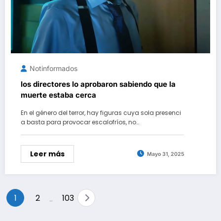
Notinformados
los directores lo aprobaron sabiendo que la
muerte estaba cerca
En el género del terror, hay figuras cuya sola presenci
a basta para provocar escalofríos, no…
Leer más
Mayo 31, 2025
Paginación
1
2
103
…
de