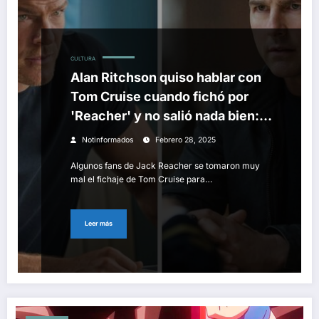
CULTURA
Alan Ritchson quiso hablar con
Tom Cruise cuando fichó por
'Reacher' y no salió nada bien:
"Quería que supiera lo
Notinformados
Febrero 28, 2025
agradecido que estaba"
Algunos fans de Jack Reacher se tomaron muy
mal el fichaje de Tom Cruise para…
Leer más