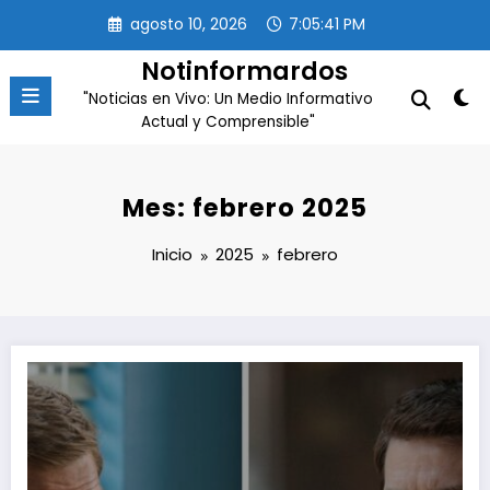
Saltar
agosto 10, 2026
7:05:42 PM
al
contenido
Notinformardos
"Noticias en Vivo: Un Medio Informativo
Actual y Comprensible"
Mes: febrero 2025
Inicio
2025
febrero