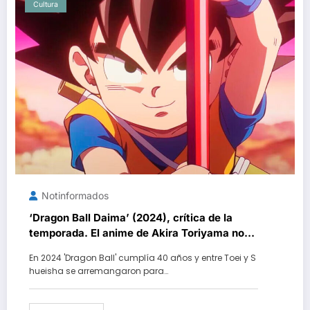
Cultura
Notinformados
‘Dragon Ball Daima’ (2024), crítica de la
temporada. El anime de Akira Toriyama no
es el regreso triunfal de Goku que
En 2024 'Dragon Ball' cumplía 40 años y entre Toei y S
deseábamos, pero es una vuelta necesaria a
hueisha se arremangaron para…
sus orígenes