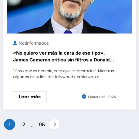
Notinformados
«No quiero ver más la cara de ese tipo».
James Cameron critica sin filtros a Donald
Trump mientras ultima los detalles para irse
“Creo que es horrible, creo que es aterrador”. Mientras
de Estados Unidos
algunos estudios de Hollywood comienzan a…
Leer más
Febrero 28, 2025
Paginación
1
2
98
…
de