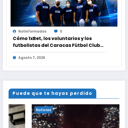
Notinformados
0
Cómo 1xBet, los voluntarios y los
futbolistas del Caracas Fútbol Club
juntaron fuerzas para ayudar a las
Agosto 7, 2026
familias de Venezuela
Puede que te hayas perdido
Noticias