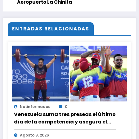
Aeropuerto La Chinita
ENTRADAS RELACIONADAS
Notinformados
0
Venezuela suma tres preseas el último
día de la competencia y asegura el
cuarto lugar en el premiación de los
Agosto 9, 2026
Juegos CAC 2026