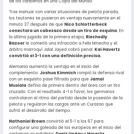
de los caribeños en una Copa del Mundo.
Tras insinuar con varias situaciones de pelota parada,
los teutones se pusieron en ventaja nuevamente en el
minuto 37 después de que
Nico Schlotterbeck
conectara un cabezazo desde un tiro de esquina
. En
la última jugada de la primera etapa,
Riechedly
Bazoer
le cometió una infracción a Felix Nmecha y el
árbitro marroquí Jalal Jayed cobró penal.
Kai Havertz
convirtió el 3-1 con una definición precisa.
Alemania aumentó la ventaja en el inicio del
complemento:
Joshua Kimmich
rompió la defensa rival
con un exquisito pase filtrado para que
Jamal
Musiala
defina de primera dentro del área con un tiro
cruzado. Con el resultado 4-1 a favor, los germanos
controlaron el ritmo del partido desde la posesión de la
pelota y regularon las cargas ante un Curazao que
sufrió el desarrollo del tiempo.
Nathaniel Brown
convirtió el 5-1 a los 67 para
configurar una goleada de los europeos en el inicio del
certamen mundialista.
Deniz Undav y Havertz