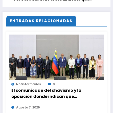
sumaría mil megavatios al SEN
ENTRADAS RELACIONADAS
Notinformados
0
El comunicado del chavismo y la
oposición donde indican que
informarán al país oportunamente
Agosto 7, 2026
sobre los avances alcanzado