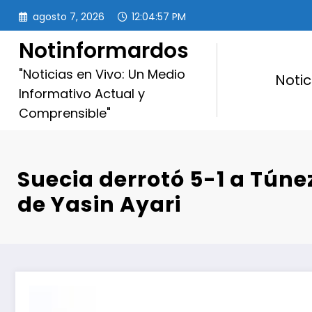
Saltar
agosto 7, 2026
12:04:59 PM
al
contenido
Notinformardos
"Noticias en Vivo: Un Medio
Notic
Informativo Actual y
Comprensible"
Suecia derrotó 5-1 a Túne
de Yasin Ayari