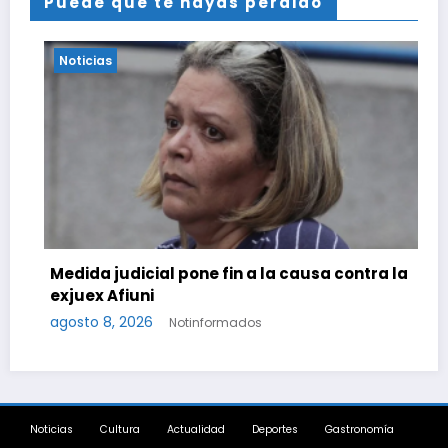
Puede que te hayas perdido
Noticias
N
Medida judicial pone fin a la causa contra la
exjuex Afiuni
agosto 8, 2026
Co
Notinformados
el
ag
Noticias
Cultura
Actualidad
Deportes
Gastronomía