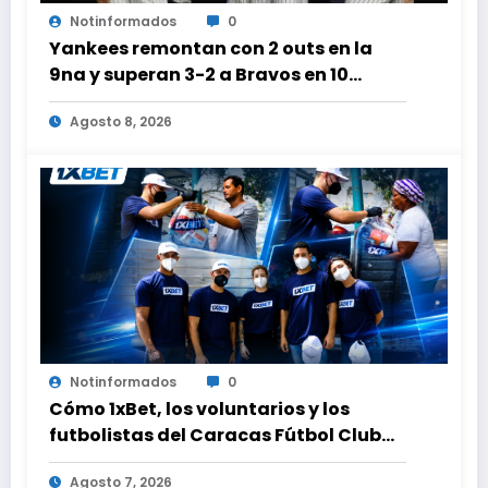
Notinformados
0
Yankees remontan con 2 outs en la
9na y superan 3-2 a Bravos en 10
innings tras larga lluvia
Agosto 8, 2026
Notinformados
0
Cómo 1xBet, los voluntarios y los
futbolistas del Caracas Fútbol Club
juntaron fuerzas para ayudar a las
Agosto 7, 2026
familias de Venezuela