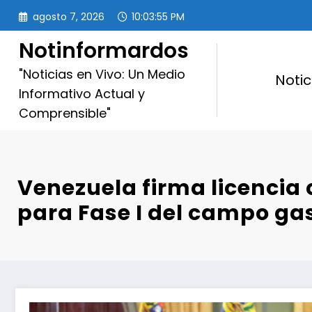
Saltar
agosto 7, 2026
10:03:56 PM
al
contenido
Notinformardos
"Noticias en Vivo: Un Medio
Notic
Informativo Actual y
Comprensible"
Venezuela firma licencia 
para Fase I del campo gas