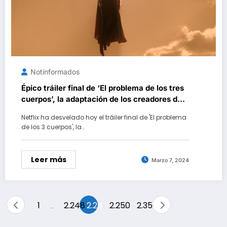
Notinformados
Épico tráiler final de ‘El problema de los tres
cuerpos’, la adaptación de los creadores de
‘Juego de Tronos’ con la que Netflix quiere
Netflix ha desvelado hoy el tráiler final de 'El problema
cambiar la ciencia ficción
de los 3 cuerpos', la…
Leer más
Marzo 7, 2024
Paginación
1
2.248
2.249
2.250
2.359
…
…
de