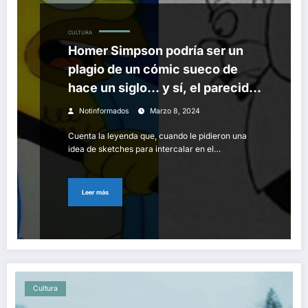
CULTURA
Homer Simpson podría ser un
plagio de un cómic sueco de
hace un siglo… y sí, el parecido
es asombroso
Notinformados
Marzo 8, 2024
Cuenta la leyenda que, cuando le pidieron una
idea de sketches para intercalar en el…
Leer más
Cultura